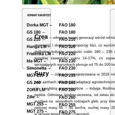
Dorka MGT –
FAO 180
GS 180 –
FAO 180
Crea
– odmiana nowej generacji wśród odmia
GS 210 –
FAO 210
strawność i doskonałą proporcję liści, co wyróżn
Hanga LM –
FAO 220
delikatnej łodydze wysokość roślin 180 – 235
Friderika LM –
FAO 220
wysokiej zawartości cukru 14-17%, co zapew
Ida MGT –
FAO 230
sprzyjających warunkach plonuje od 75 do 100 to
Simonetta –
FAO 230
Suzy
– odmiana zarejestrowana w 2018 ro
MGT 235
F
AO 235
oraz cechach tolerancji i adaptacji agrotechnicz
GS 240 –
FAO 240
cm, z wybitną proporcją liście – łodyga. Roślin
ZORA LM –
FAO 250
pędów. Odmiana średnio-wczesna, od siewu do 
Zille –
FAO 260
możliwa na wszystkich rodzajach gleb, przy inte
MGT 255 –
FAO 255
zielonej masy 65 – 90 ton/ha, suchej masy 20
MGT 275 –
FAO 275
w okresie letnim (lipiec – sierpień).