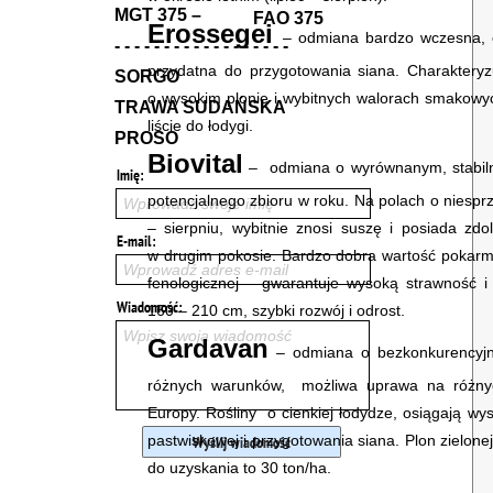
MGT 375 –
FAO 375
Erossegei
– odmiana bardzo wczesna, c
- - - - - - - - - - - - - - - - - -
przydatna do przygotowania siana. Charakteryzu
SORGO
o wysokim plonie i wybitnych walorach smakowy
TRAWA SUDAŃSKA
liście do łodygi.
PROSO
Biovital
– odmiana o wyrównanym, stabiln
potencjalnego zbioru w roku. Na polach o niesprz
Wprowadź swoje imię
– sierpniu, wybitnie znosi suszę i posiada zdo
w drugim pokosie. Bardzo dobra wartość pokarm
Wprowadź adres e-mail
fenologicznej – gwarantuje wysoką strawność i
160 – 210 cm, szybki rozwój i odrost.
Wpisz swoją wiadomość
Gardavan
– odmiana o bezkonkurencyjne
różnych warunków, możliwa uprawa na różnyc
Europy. Rośliny o cienkiej łodydze, osiągają w
pastwiskowej i przygotowania siana. Plon zielon
do uzyskania to 30 ton/ha.