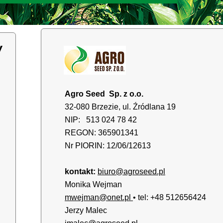
Agro Seed Sp. z o.o.
32-080 Brzezie, ul. Źródlana 19
NIP: 513 024 78 42
REGON: 365901341
Nr PIORIN: 12/06/12613
kontakt:
biuro@agroseed.pl
Monika Wejman
mwejman@onet.pl
• tel: +48 512656424
Jerzy Malec