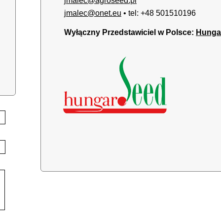
jmalec@agroseed.pl
jmalec@onet.eu
• tel: +48 501510196
Wyłączny Przedstawiciel w Polsce:
Hunga