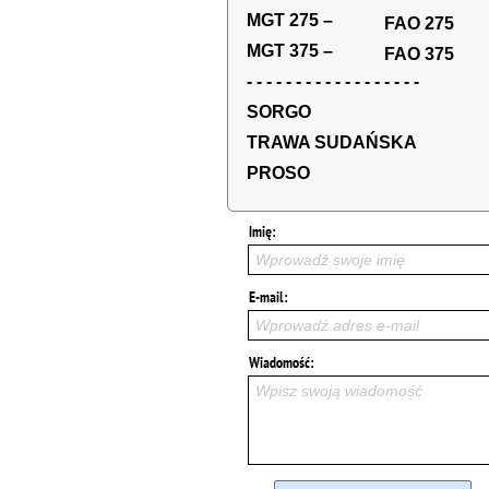
MGT 275 –
FAO 275
MGT 375 –
FAO 375
- - - - - - - - - - - - - - - - - -
SORGO
TRAWA SUDAŃSKA
PROSO
Wprowadź swoje imię
Wprowadź adres e-mail
Wpisz swoją wiadomość