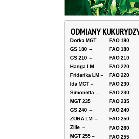
Dorka MGT –
FAO 180
GS 180 –
FAO 180
GS 210 –
FAO 210
Hanga LM –
FAO 220
Friderika LM –
FAO 220
Ida MGT –
FAO 230
Simonetta –
FAO 230
MGT 235
F
AO 235
GS 240 –
FAO 240
ZORA LM –
FAO 250
Zille –
FAO 260
MGT 255 –
FAO 255